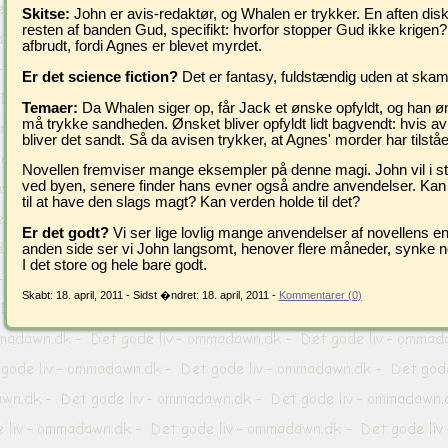
Skitse:
John er avis-redaktør, og Whalen er trykker. En aften dis
resten af banden Gud, specifikt: hvorfor stopper Gud ikke krigen
afbrudt, fordi Agnes er blevet myrdet.
Er det science fiction?
Det er fantasy, fuldstændig uden at skam
Temaer:
Da Whalen siger op, får Jack et ønske opfyldt, og han øn
må trykke sandheden. Ønsket bliver opfyldt lidt bagvendt: hvis av
bliver det sandt. Så da avisen trykker, at Agnes' morder har tilstået,
Novellen fremviser mange eksempler på denne magi. John vil i s
ved byen, senere finder hans evner også andre anvendelser. Ka
til at have den slags magt? Kan verden holde til det?
Er det godt?
Vi ser lige lovlig mange anvendelser af novellens en
anden side ser vi John langsomt, henover flere måneder, synke n
I det store og hele bare godt.
Skabt: 18. april, 2011 - Sidst �ndret: 18. april, 2011 -
Kommentarer (0)