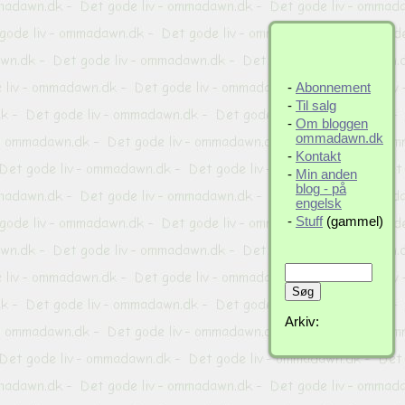
-
Abonnement
-
Til salg
-
Om bloggen
ommadawn.dk
-
Kontakt
-
Min anden
blog - på
engelsk
-
Stuff
(gammel)
Arkiv: