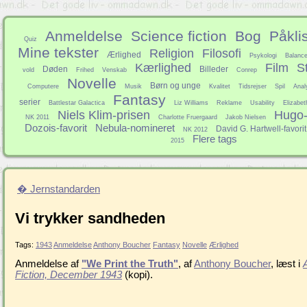
Anmeldelse
Science fiction
Bog
Påkli
Quiz
Mine tekster
Religion
Filosofi
Ærlighed
Psykologi
Balanc
Kærlighed
Film
S
Døden
Billeder
vold
Frihed
Venskab
Conrep
Novelle
Børn og unge
Computere
Musik
Kvalitet
Tidsrejser
Spil
Anal
Fantasy
serier
Battlestar Galactica
Liz Williams
Reklame
Usability
Elizabet
Niels Klim-prisen
Hugo-f
NK 2011
Charlotte Fruergaard
Jakob Nielsen
Dozois-favorit
Nebula-nomineret
David G. Hartwell-favorit
NK 2012
Flere tags
2015
� Jernstandarden
Vi trykker sandheden
Tags:
1943
Anmeldelse
Anthony Boucher
Fantasy
Novelle
Ærlighed
Anmeldelse af
"We Print the Truth"
, af
Anthony Boucher
, læst i
Fiction, December 1943
(kopi).