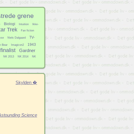
strede grene
Biologi
e
Intuition
Ikke-
tar Trek
Fan fiction
TV-
yse
Niels Dalgaard
1943
h Bear
Imagicon2
inalist
Gardner
NK 2013
NK 2014
NK
Skylden �
Astounding Science