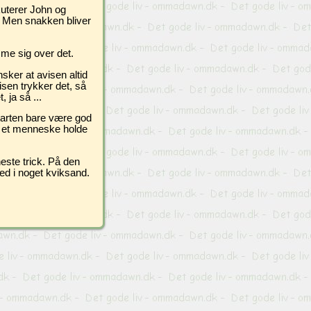
kuterer John og
? Men snakken bliver
me sig over det.
sker at avisen altid
isen trykker det, så
 ja så ...
tarten bare være god
n et menneske holde
este trick. På den
ed i noget kviksand.