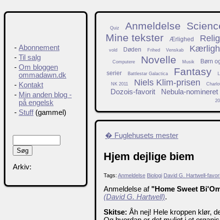
Anmeldelse
Science
Quiz
Mine tekster
Relig
Ærlighed
Kærlig
-
Abonnement
Døden
vold
Frihed
Venskab
-
Til salg
Novelle
Børn o
Computere
Musik
-
Om bloggen
Fantasy
serier
Battlestar Galactica
L
ommadawn.dk
Niels Klim-prisen
-
Kontakt
NK 2011
Charlo
Dozois-favorit
Nebula-nomineret
-
Min anden blog -
20
på engelsk
-
Stuff
(gammel)
� Fuglehusets mester
Hjem dejlige biem
Arkiv:
Tags:
Anmeldelse
Biologi
David G. Hartwell-favori
Anmeldelse af
"Home Sweet Bi'O
(David G. Hartwell)
.
Skitse:
Åh nej! Hele kroppen klør, d
Og hvordan er det muligt i et organi