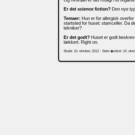
Er det science fiction?
Den nye type
Temaer:
Hun er for allergisk overfor 
startsted for huset: stamceller. Da der
tekniker?
Er det godt?
Huset er godt beskreve
lækkert. Right on.
Skabt: 10. oktober, 2012 - Sidst �ndret: 10. okt