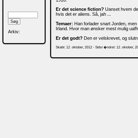
Er det science fiction?
Uanset hvem der 
hvis det er aliens. Så, jah ...
Temaer:
Han forlader snart Jorden, men 
Irland. Hvor man ønsker mest mulig uaf
Arkiv:
Er det godt?
Den er velskrevet, og slut
Skabt: 12. oktober, 2012 - Sidst �ndret: 12. oktober, 2