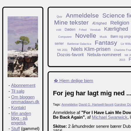
Anmeldelse
Science fi
Quiz
Mine tekster
Religion
Ærlighed
Kærlighed
Døden
vold
Frihed
Venskab
Novelle
Børn og ung
Computere
Musik
Fantasy
serier
Battlestar Galactica
Liz Will
Niels Klim-prisen
NK 2011
Charlotte Fru
Dozois-favorit
Nebula-nomineret
NK 2
F
2015
� Hjem dejlige biem
-
Abonnement
-
Til salg
For jeg har lagt mig ned ..
-
Om bloggen
ommadawn.dk
Tags:
Anmeldelse
David G. Hartwell-favorit
Gardner Doz
-
Kontakt
Anmeldelse af
"For I Have Lain Me Down
-
Min anden
Be Back Again"
, af
Michael Swanwick
, 
blog - på
engelsk
Skitse:
2 århundreder senere bærer Dublin
-
Stuff
(gammel)
1916.