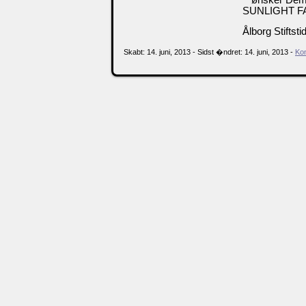
SUNLIGHT F
Ålborg Stiftst
Skabt: 14. juni, 2013 - Sidst �ndret: 14. juni, 2013 -
Ko