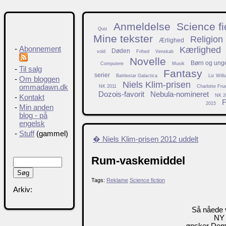
Anmeldelse
Science fi
Quiz
Mine tekster
Religion
Ærlighed
Kærlighed
-
Abonnement
Døden
vold
Frihed
Venskab
Novelle
Børn og ung
Computere
Musik
-
Til salg
Fantasy
serier
Battlestar Galactica
Liz Will
-
Om bloggen
Niels Klim-prisen
ommadawn.dk
NK 2011
Charlotte Fru
Dozois-favorit
Nebula-nomineret
NK 2
-
Kontakt
F
2015
-
Min anden
blog - på
engelsk
-
Stuff
(gammel)
� Niels Klim-prisen 2012 uddelt
Rum-vaskemiddel
Tags:
Reklame
Science fiction
Arkiv:
Så nåede v
NY
ønsker De