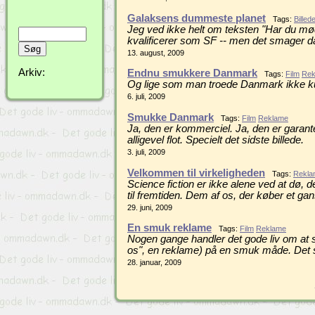
Galaksens dummeste planet
Tags:
Billed
Jeg ved ikke helt om teksten "Har du mø
kvalificerer som SF -- men det smager da 
13. august, 2009
Arkiv:
Endnu smukkere Danmark
Tags:
Film
Rek
Og lige som man troede Danmark ikke kun
6. juli, 2009
Smukke Danmark
Tags:
Film
Reklame
Ja, den er kommerciel. Ja, den er garant
alligevel flot. Specielt det sidste billede.
3. juli, 2009
Velkommen til virkeligheden
Tags:
Rekla
Science fiction er ikke alene ved at dø, 
til fremtiden. Dem af os, der køber et ga
29. juni, 2009
En smuk reklame
Tags:
Film
Reklame
Nogen gange handler det gode liv om at s
os", en reklame) på en smuk måde. Det sy
28. januar, 2009