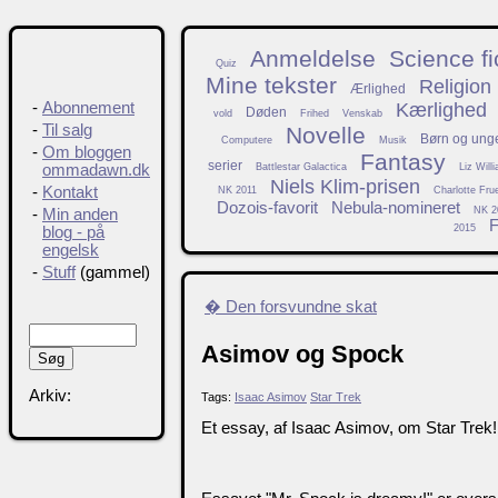
Anmeldelse
Science fi
Quiz
Mine tekster
Religion
Ærlighed
Kærlighed
-
Abonnement
Døden
vold
Frihed
Venskab
-
Til salg
Novelle
Børn og ung
Computere
Musik
-
Om bloggen
Fantasy
serier
Battlestar Galactica
Liz Will
ommadawn.dk
Niels Klim-prisen
-
Kontakt
NK 2011
Charlotte Fru
Dozois-favorit
Nebula-nomineret
NK 2
-
Min anden
F
2015
blog - på
engelsk
-
Stuff
(gammel)
� Den forsvundne skat
Asimov og Spock
Arkiv:
Tags:
Isaac Asimov
Star Trek
Et essay, af Isaac Asimov, om Star Trek!