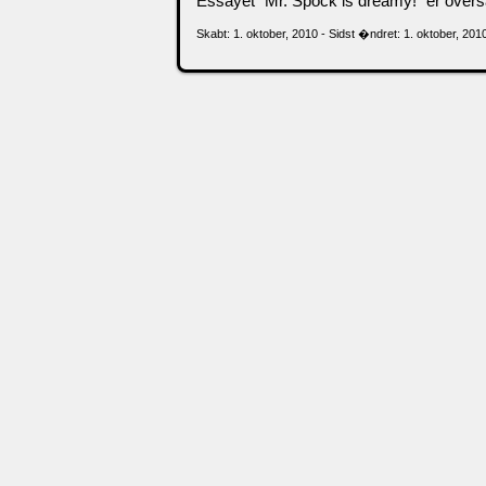
Essayet "Mr. Spock is dreamy!" er oversa
Skabt: 1. oktober, 2010 - Sidst �ndret: 1. oktober, 201