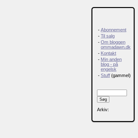
-
Abonnement
-
Til salg
-
Om bloggen
ommadawn.dk
-
Kontakt
-
Min anden
blog - på
engelsk
-
Stuff
(gammel)
Arkiv: