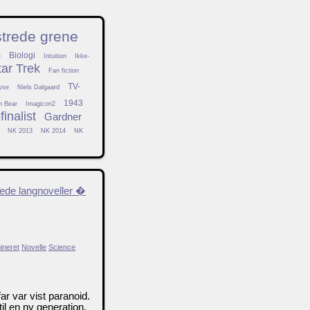
strede grene
Biologi
e
Intuition
Ikke-
tar Trek
Fan fiction
TV-
yse
Niels Dalgaard
1943
h Bear
Imagicon2
inalist
Gardner
NK 2013
NK 2014
NK
ede langnoveller �
ineret
Novelle
Science
r var vist paranoid.
il en ny generation,