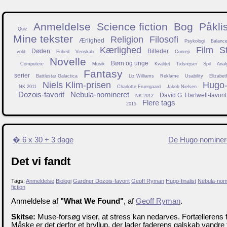
Anmeldelse
Science fiction
Bog
Påkli
Quiz
Mine tekster
Religion
Filosofi
Ærlighed
Psykologi
Balanc
Kærlighed
Film
S
Døden
Billeder
vold
Frihed
Venskab
Conrep
Novelle
Børn og unge
Computere
Musik
Kvalitet
Tidsrejser
Spil
Anal
Fantasy
serier
Battlestar Galactica
Liz Williams
Reklame
Usability
Elizabet
Niels Klim-prisen
Hugo-f
NK 2011
Charlotte Fruergaard
Jakob Nielsen
Dozois-favorit
Nebula-nomineret
David G. Hartwell-favorit
NK 2012
Flere tags
2015
� 6 x 30 + 3 dage
De Hugo nominer
Det vi fandt
Tags:
Anmeldelse
Biologi
Gardner Dozois-favorit
Geoff Ryman
Hugo-finalist
Nebula-nom
fiction
Anmeldelse af
"What We Found"
, af
Geoff Ryman
.
Skitse:
Muse-forsøg viser, at stress kan nedarves. Fortællerens fa
Måske er det derfor et bryllup, der lader faderens galskab vandre t