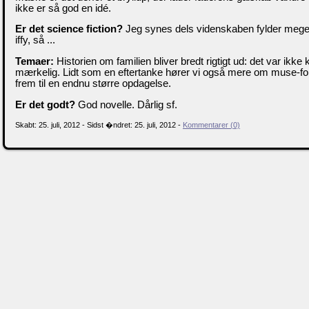
ikke er så god en idé.
Er det science fiction?
Jeg synes dels videnskaben fylder meget l
iffy, så ...
Temaer:
Historien om familien bliver bredt rigtigt ud: det var ikke
mærkelig. Lidt som en eftertanke hører vi også mere om muse-fo
frem til en endnu større opdagelse.
Er det godt?
God novelle. Dårlig sf.
Skabt: 25. juli, 2012 - Sidst �ndret: 25. juli, 2012 -
Kommentarer (0)