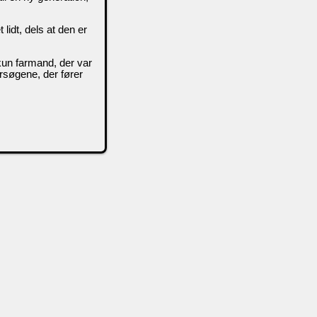
idt, dels at den er
 kun farmand, der var
rsøgene, der fører