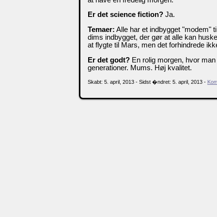
Er det science fiction?
Ja.
Temaer:
Alle har et indbygget "modem" til 
dims indbygget, der gør at alle kan huske 
at flygte til Mars, men det forhindrede ik
Er det godt?
En rolig morgen, hvor man
generationer. Mums. Høj kvalitet.
Skabt: 5. april, 2013 - Sidst �ndret: 5. april, 2013 -
Kom