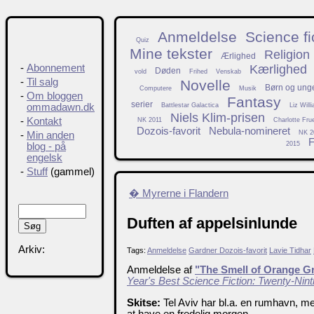
Anmeldelse
Science fi
Quiz
Mine tekster
Religion
Ærlighed
Kærlighed
-
Abonnement
Døden
vold
Frihed
Venskab
-
Til salg
Novelle
Børn og ung
Computere
Musik
-
Om bloggen
Fantasy
serier
Battlestar Galactica
Liz Will
ommadawn.dk
Niels Klim-prisen
-
Kontakt
NK 2011
Charlotte Fru
Dozois-favorit
Nebula-nomineret
NK 2
-
Min anden
F
2015
blog - på
engelsk
-
Stuff
(gammel)
� Myrerne i Flandern
Duften af appelsinlunde
Arkiv:
Tags:
Anmeldelse
Gardner Dozois-favorit
Lavie Tidhar
Anmeldelse af
"The Smell of Orange G
Year's Best Science Fiction: Twenty-Nint
Skitse:
Tel Aviv har bl.a. en rumhavn, me
at have en fredelig morgen.