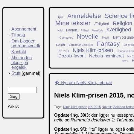
Anmeldelse
Science fi
Quiz
Mine tekster
Religion
Ærlighed
Kærlighed
-
Abonnement
Døden
vold
Frihed
Venskab
-
Til salg
Novelle
Børn og ung
Computere
Musik
-
Om bloggen
Fantasy
serier
Battlestar Galactica
Liz Will
ommadawn.dk
Niels Klim-prisen
-
Kontakt
NK 2011
Charlotte Fru
Dozois-favorit
Nebula-nomineret
NK 2
-
Min anden
F
2015
blog - på
engelsk
-
Stuff
(gammel)
� Nyt om Niels Klim, februar
Niels Klim-prisen 2015, 
Arkiv:
Tags:
Niels Klim-prisen
NK 2015
Novelle
Science fictio
Opdatering, 30/3:
der ligger nu læseprø
helte
og
Rummets detektiver 1: Tidsmas
Opdatering, 9/3:
"Itu" ligger nu også onl
Skyggefolket 1: Månemenneske
. Desude