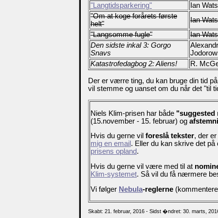
"Langtidsparkering"
Ian Wat
"Om at koge forårets første
Ian Wat
helt"
"Langsomme fugle"
Ian Wat
Den sidste inkal 3: Gorgo
Alexand
Snavs
Jodorow
Katastrofedagbog 2: Aliens!
R. McG
Der er værre ting, du kan bruge din tid 
vil stemme og uanset om du når det "til 
Niels Klim-prisen har både
"suggested 
(15.november - 15. februar) og
afstemn
Hvis du gerne vil
foreslå tekster
, der er
mig en email
. Eller du kan skrive det 
prisens opland
.
Hvis du gerne vil være med til at
nomine
Klim-systemet
. Så vil du få nærmere b
Vi følger
Nebula
-reglerne
(kommenteret o
Skabt: 21. februar, 2016 - Sidst �ndret: 30. marts, 201