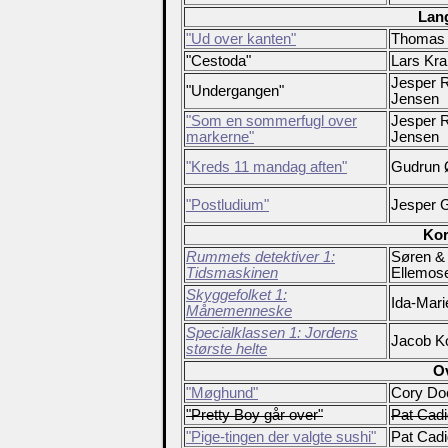
Lan
"Ud over kanten"
Thomas 
"Cestoda"
Lars Kr
Jesper 
"Undergangen"
Jensen
"Som en sommerfugl over
Jesper 
markerne"
Jensen
"Kreds 11 mandag aften"
Gudrun 
"Postludium"
Jesper G
Kor
Rummets detektiver 1:
Søren &
Tidsmaskinen
Ellemos
Skyggefolket 1:
Ida-Mari
Månemenneske
Specialklassen 1: Jordens
Jacob K
største helte
O
"Møghund"
Cory Do
"Pretty Boy går over"
Pat Cad
"Pige-tingen der valgte sushi"
Pat Cad