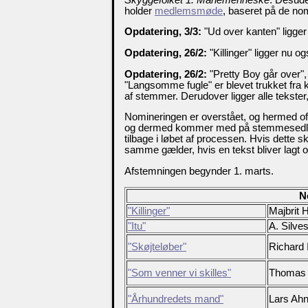
holder
medlemsmøde
, baseret på de no
Opdatering, 3/3:
"Ud over kanten" ligger
Opdatering, 26/2:
"Killinger" ligger nu og
Opdatering, 26/2:
"Pretty Boy går over",
"Langsomme fugle" er blevet trukket fra ka
af stemmer. Derudover ligger alle tekster
Nomineringen er overstået, og hermed of
og dermed kommer med på stemmesedlen.
tilbage i løbet af processen. Hvis dette sk
samme gælder, hvis en tekst bliver lagt o
Afstemningen begynder 1. marts.
N
"Killinger"
Majbrit 
"Itu"
A. Silves
"Skøjteløber"
Richard 
"Som venner vi skilles"
Thomas 
"Århundredets mand"
Lars Ah