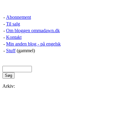
-
Abonnement
-
Til salg
-
Om bloggen ommadawn.dk
-
Kontakt
-
Min anden blog - på engelsk
-
Stuff
(gammel)
Arkiv: