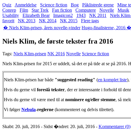
Quiz
Anmeldelse
Science fiction
Bog
Påklistrede grene
Mine te
Conrep
Film
Star Trek
Fan fiction
Computere
Novelle
Musik
Usability
Elizabeth Bear
Imagicon2
1943
NK 2011
Niels Klim
favorit
NK 2013
NK 2014
NK 2015
Flere tags
� Niels Klim-prisen, årets novelle-vinder
Hugo-finalisterne, 2016 
Niels Klim, de første tekster fra 2016
Tags:
Niels Klim-prisen
NK 2016
Novelle
Science fiction
Niels Klim-prisen for 2015 er uddelt, så det er på tide at se på 2016. 
Niels Klim-prisen har både
"suggested reading"
(
en komplet liste
),
Hvis du gerne vil
foreslå tekster
, der er interessante i forhold til den
Hvis du gerne vil være med til at
nominere og/eller stemme
, så mel
Vi følger
Nebula
-reglerne
(kommenteret og delvis tilrettet).
Skabt: 20. juli, 2016 - Sidst �ndret: 20. juli, 2016 -
Kommentarer (0)