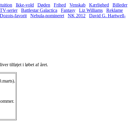
tuition
Ikke-vold
Døden
Frihed
Venskab
Kærlighed
Billeder
TV-serier
Battlestar Galactica
Fantasy
Liz Williams
Reklame
Dozois-favorit
Nebula-nomineret
NK 2012
David G. Hartwell-
er tilføjet i løbet af året.
0.marts).
 kommer.