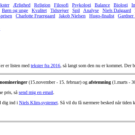
kster
Ærlighed
Religion
Filosofi
Psykologi
Balance
Biologi
In
Børn og unge
Kvalitet
Tidsrejser
Spil
Analyse
Niels Dalgaard
-prisen
Charlotte Fruergaard
Jakob Nielsen
Hugo-finalist
Gardner 
�
Her er listen med
tekster fra 2016
, så langt som den nu er kommet. Der bliv
nomineringer
(15.november - 15. februar) og
afstemning
(1.marts - 3
ne pris, så
send mig en email
.
d dig ind i
Niels Klim-systemet
. Så vil du få nærmere besked når tiden