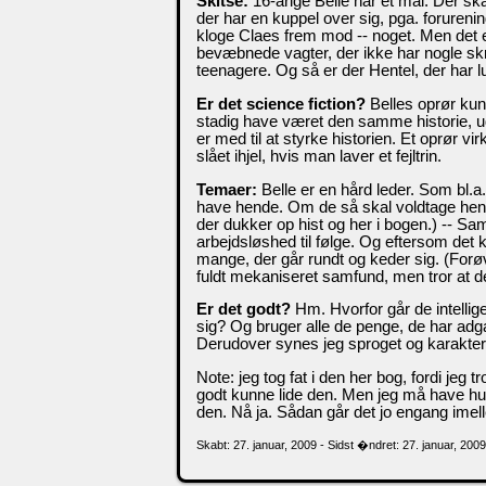
Skitse:
16-årige Belle har et mål. Der s
der har en kuppel over sig, pga. foruren
kloge Claes frem mod -- noget. Men det er 
bevæbnede vagter, der ikke har nogle sk
teenagere. Og så er der Hentel, der har lu
Er det science fiction?
Belles oprør kun
stadig have været den samme historie, 
er med til at styrke historien. Et oprør vi
slået ihjel, hvis man laver et fejltrin.
Temaer:
Belle er en hård leder. Som bl.
have hende. Om de så skal voldtage hend
der dukker op hist og her i bogen.) -- S
arbejdsløshed til følge. Og eftersom det k
mange, der går rundt og keder sig. (Forøvr
fuldt mekaniseret samfund, men tror at de
Er det godt?
Hm. Hvorfor går de intellige
sig? Og bruger alle de penge, de har adga
Derudover synes jeg sproget og karaktere
Note: jeg tog fat i den her bog, fordi jeg 
godt kunne lide den. Men jeg må have hus
den. Nå ja. Sådan går det jo engang imel
Skabt: 27. januar, 2009 - Sidst �ndret: 27. januar, 200