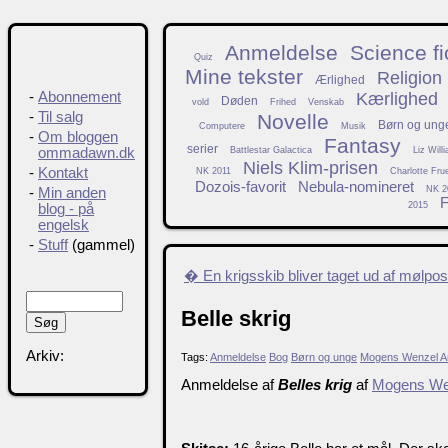
Anmeldelse
Science fi
Quiz
Mine tekster
Religion
Ærlighed
Kærlighed
-
Abonnement
Døden
vold
Frihed
Venskab
-
Til salg
Novelle
Børn og ung
Computere
Musik
-
Om bloggen
Fantasy
serier
Battlestar Galactica
Liz Will
ommadawn.dk
Niels Klim-prisen
-
Kontakt
NK 2011
Charlotte Fru
Dozois-favorit
Nebula-nomineret
NK 2
-
Min anden
F
2015
blog - på
engelsk
-
Stuff
(gammel)
� En krigsskib bliver taget ud af mølpo
Belle skrig
Arkiv:
Tags:
Anmeldelse
Bog
Børn og unge
Mogens Wenzel A
Anmeldelse af
Belles krig
af
Mogens We