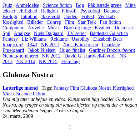
Quiz
Anmeldelse
Science fiction
Bog
Påklistrede grene
Mine
tekster
Ærlighed
Religion
Filosofi
Psykologi
Balance
Biologi
Intuition
Ikke-vold
Døden
Frihed
Venskab
Kærlighed
Billeder
Conrep
Film
Star Trek
Fan fiction
Computere
Novelle
Musik
Børn og unge
Kvalitet
Tidsrejser
Spil
Analyse
Niels Dalgaard
TV-serier
Battlestar Galactica
Fantasy
Liz Williams
Reklame
Usability
Elizabeth Bear
Imagicon2
1943
NK 2011
Niels Klim-prisen
Charlotte
Fruergaard
Jakob Nielsen
Hugo-finalist
Gardner Dozois-favorit
Nebula-nomineret
NK 2012
David G. Hartwell-favorit
NK
2013
NK 2014
NK 2015
Flere tags
Glukoza Nostra
Latterlige mænd
Tags:
Fantasy
Film
Glukoza Nostra
Kærlighed
Musik
Science fiction
Lad mig atter anbefale en video. Kunstneren bag hedder Glukoza
Nostra, og synger en sang om knuste hjerter, og mænd der er nogen
svin. Men videoen lægger et ekstra lag på.
24. marts, 2009
1