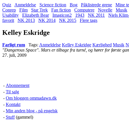
Quiz
Anmeldelse
Science fiction
Bog
Påklistrede grene
Mine te
Conrep
Film
Star Trek
Fan fiction
Computere
Novelle
Musik
Usability
Elizabeth Bear
Imagicon2
1943
NK 2011
Niels Klim
favorit
NK 2013
NK 2014
NK 2015
Flere tags
Kelley Eskridge
Farligt rum
Tags:
Anmeldelse
Kelley Eskridge
Kærlighed
Musik
N
"Dangerous Space". Mars er tilbage fra turné, og hører for første ga
27. juli, 2009
-
Abonnement
-
Til salg
-
Om bloggen ommadawn.dk
-
Kontakt
-
Min anden blog - på engelsk
-
Stuff
(gammel)