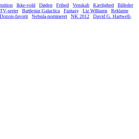
tuition
Ikke-vold
Døden
Frihed
Venskab
Kærlighed
Billeder
TV-serier
Battlestar Galactica
Fantasy
Liz Williams
Reklame
Dozois-favorit
Nebula-nomineret
NK 2012
David G. Hartwell-