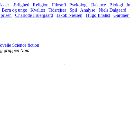
kster
Ærlighed
Religion
Filosofi
Psykologi
Balance
Biologi
In
Børn og unge
Kvalitet
Tidsrejser
Spil
Analyse
Niels Dalgaard
-prisen
Charlotte Fruergaard
Jakob Nielsen
Hugo-finalist
Gardner 
ovelle
Science fiction
ng gruppen Noir.
1