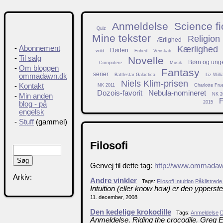
Anmeldelse
Science fi
Quiz
Mine tekster
Religion
Ærlighed
Kærlighed
-
Abonnement
Døden
vold
Frihed
Venskab
-
Til salg
Novelle
Børn og ung
Computere
Musik
-
Om bloggen
Fantasy
serier
Battlestar Galactica
Liz Will
ommadawn.dk
Niels Klim-prisen
-
Kontakt
NK 2011
Charlotte Fru
Dozois-favorit
Nebula-nomineret
NK 2
-
Min anden
F
2015
blog - på
engelsk
-
Stuff
(gammel)
Filosofi
Genvej til dette tag:
http://www.ommadawn.
Arkiv:
Andre vinkler
Tags:
Filosofi
Intuition
Påklistrede
Intuition (eller know how) er den ypperste
11. december, 2008
Den kedelige krokodille
Tags:
Anmeldelse
Anmeldelse, Riding the crocodile, Greg 