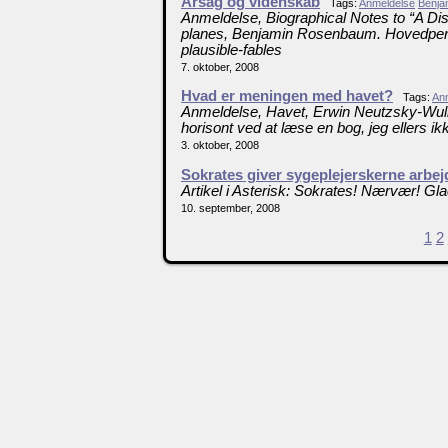
Årsag og videnskab
Tags:
Anmeldelse
Benja
Anmeldelse, Biographical Notes to “A Disc
planes, Benjamin Rosenbaum. Hovedperso
plausible-fables
7. oktober, 2008
Hvad er meningen med havet?
Tags:
An
Anmeldelse, Havet, Erwin Neutzsky-Wullf
horisont ved at læse en bog, jeg ellers ikk
3. oktober, 2008
Sokrates giver sygeplejerskerne arbe
Artikel i Asterisk: Sokrates! Nærvær! Gl
10. september, 2008
1
2