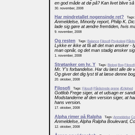
en god måde at dø på? Kan livet blive så k
30. november, 2008
Har mindretallet nogensinde ret?
Tags
Anmeldelse, Minority report, Philip K. Dic
lade sig gøre at ændre fremtiden, hvis m
9. november, 2008
Og resten
Tags:
Balance
Filosofi
Psykologi
Påkli
Lykke er ikke at få alt det man ønsker -
man opnår, og det man stadig ønsker sig
1. november, 2008
Strøtanker om hr. Y
Tags:
Biologi
Bog
Filosofi
Mr. Y's forbandelse. Har du læst alle d
Og giver det dig lyst til at læse denne bo
20. oktober, 2008
Filosofi
Tags:
Filosofi
Påklistrede grene
Ærlighed
Gottlob Frege siger, at et udsagn er sandt
Modstanderne af den version siger, at han
hans version.
17. oktober, 2008
Alpha rimer på Ralpha
Tags:
Anmeldelse
Co
Anmeldelse, Alpha Ralpha Boulevard, Cord
12. oktober, 2008