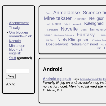
Anmeldelse
Science fi
Quiz
Mine tekster
Religion
Ærlighed
Kærlighed
-
Abonnement
Døden
vold
Frihed
Venskab
-
Til salg
Novelle
Børn og ung
Computere
Musik
-
Om bloggen
Fantasy
serier
Battlestar Galactica
Liz Will
ommadawn.dk
Niels Klim-prisen
-
Kontakt
NK 2011
Charlotte Fru
Dozois-favorit
Nebula-nomineret
NK 2
-
Min anden
F
2015
blog - på
engelsk
-
Stuff
(gammel)
Android
Android og epub
Tags:
Android
Anmeldelse
Co
Fornylig fik jeg en android-telefon, og in
Arkiv:
nu var for noget. Men hvad så med alle mi
21. februar, 2011