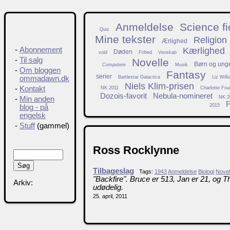
Anmeldelse
Science fi
Quiz
Mine tekster
Religion
Ærlighed
Kærlighed
-
Abonnement
Døden
vold
Frihed
Venskab
-
Til salg
Novelle
Børn og ung
Computere
Musik
-
Om bloggen
Fantasy
serier
Battlestar Galactica
Liz Will
ommadawn.dk
Niels Klim-prisen
-
Kontakt
NK 2011
Charlotte Fru
Dozois-favorit
Nebula-nomineret
NK 2
-
Min anden
F
2015
blog - på
engelsk
-
Stuff
(gammel)
Ross Rocklynne
Tilbageslag
Tags:
1943
Anmeldelse
Biologi
Novel
"Backfire". Bruce er 513, Jan er 21, og 
Arkiv:
udødelig.
25. april, 2011