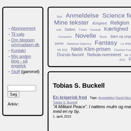
Anmeldelse
Science fi
Quiz
Mine tekster
Religion
Ærlighed
Kærlighed
-
Abonnement
Døden
vold
Frihed
Venskab
-
Til salg
Novelle
Børn og ung
Computere
Musik
-
Om bloggen
Fantasy
serier
Battlestar Galactica
Liz Will
ommadawn.dk
Niels Klim-prisen
-
Kontakt
NK 2011
Charlotte Fru
Dozois-favorit
Nebula-nomineret
NK 2
-
Min anden
F
2015
blog - på
engelsk
-
Stuff
(gammel)
Tobias S. Buckell
En krigerisk fred
Tags:
Anmeldelse
David Kle
Tobias S. Buckell
Arkiv:
"A Militant Peace". I nattens mulm og mø
med en ny by.
1. april, 2013