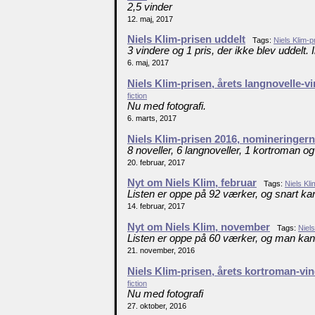
2,5 vinder
12. maj, 2017
Niels Klim-prisen uddelt
Tags:
Niels Klim-p
3 vindere og 1 pris, der ikke blev uddelt. 
6. maj, 2017
Niels Klim-prisen, årets langnovelle-v
fiction
Nu med fotografi.
6. marts, 2017
Niels Klim-prisen 2016, nomineringer
8 noveller, 6 langnoveller, 1 kortroman og
20. februar, 2017
Nyt om Niels Klim, februar
Tags:
Niels Kli
Listen er oppe på 92 værker, og snart k
14. februar, 2017
Nyt om Niels Klim, november
Tags:
Niels
Listen er oppe på 60 værker, og man ka
21. november, 2016
Niels Klim-prisen, årets kortroman-vi
fiction
Nu med fotografi
27. oktober, 2016