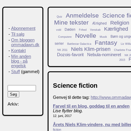
Anmeldelse
Science fi
Quiz
Mine tekster
Religion
Ærlighed
Kærlighed
-
Abonnement
Døden
vold
Frihed
Venskab
-
Til salg
Novelle
Børn og ung
Computere
Musik
-
Om bloggen
Fantasy
serier
Battlestar Galactica
Liz Will
ommadawn.dk
Niels Klim-prisen
-
Kontakt
NK 2011
Charlotte Fru
Dozois-favorit
Nebula-nomineret
NK 2
-
Min anden
F
2015
blog - på
engelsk
-
Stuff
(gammel)
Science fiction
Genvej til dette tag:
http://www.ommadaw
Arkiv:
Farvel til en blog, goddag til en anden
Lise flytter blog.
12. juni, 2017
Årets Niels Klim-vindere, nu med bille
fiction