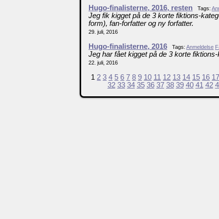
Hugo-finalisterne, 2016, resten
Tags:
An
Jeg fik kigget på de 3 korte fiktions-katego
form), fan-forfatter og ny forfatter.
29. juli, 2016
Hugo-finalisterne, 2016
Tags:
Anmeldelse
F
Jeg har fået kigget på de 3 korte fiktions-
22. juli, 2016
1
2
3
4
5
6
7
8
9
10
11
12
13
14
15
16
1
32
33
34
35
36
37
38
39
40
41
42
4