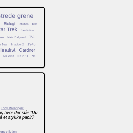
strede grene
Biologi
e
Intuition
Ikke-
tar Trek
Fan fiction
TV-
yse
Niels Dalgaard
1943
h Bear
Imagicon2
inalist
Gardner
NK 2013
NK 2014
NK
Tony Ballantyne
r, hvor der står "Du
å et stykke papir?
ence fiction