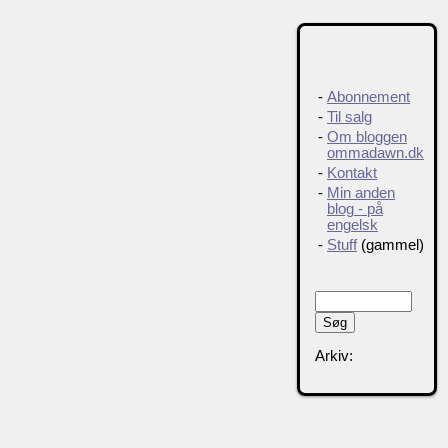
-
Abonnement
-
Til salg
-
Om bloggen
ommadawn.dk
-
Kontakt
-
Min anden
blog - på
engelsk
-
Stuff
(gammel)
Arkiv: