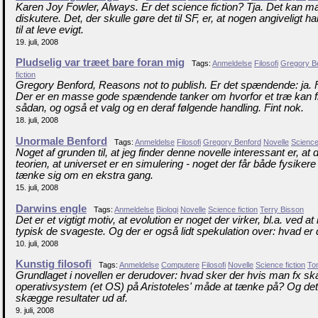
Karen Joy Fowler, Always. Er det science fiction? Tja. Det kan ma
diskutere. Det, der skulle gøre det til SF, er, at nogen angiveligt 
til at leve evigt.
19. juli, 2008
Pludselig var træet bare foran mig
Tags:
Anmeldelse
Filosofi
Gregory B
fiction
Gregory Benford, Reasons not to publish. Er det spændende: ja. Fo
Der er en masse gode spændende tanker om hvorfor et træ kan fi
sådan, og også et valg og en deraf følgende handling. Fint nok.
18. juli, 2008
Unormale Benford
Tags:
Anmeldelse
Filosofi
Gregory Benford
Novelle
Science 
Noget af grunden til, at jeg finder denne novelle interessant er, at
teorien, at universet er en simulering - noget der får både fysikere og
tænke sig om en ekstra gang.
15. juli, 2008
Darwins engle
Tags:
Anmeldelse
Biologi
Novelle
Science fiction
Terry Bisson
Det er et vigtigt motiv, at evolution er noget der virker, bl.a. ved at
typisk de svageste. Og der er også lidt spekulation over: hvad er 
10. juli, 2008
Kunstig filosofi
Tags:
Anmeldelse
Computere
Filosofi
Novelle
Science fiction
To
Grundlaget i novellen er derudover: hvad sker der hvis man fx sk
operativsystem (et OS) på Aristoteles' måde at tænke på? Og de
skægge resultater ud af.
9. juli, 2008