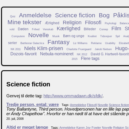
Anmeldelse
Science fiction
Bog
Påkli
Quiz
Mine tekster
Religion
Filosofi
Ærlighed
Psykologi
Balanc
Kærlighed
Film
S
Døden
Billeder
vold
Frihed
Venskab
Conrep
Novelle
Børn og unge
Computere
Musik
Kvalitet
Tidsrejser
Spil
Anal
Fantasy
serier
Battlestar Galactica
Liz Williams
Reklame
Usability
Elizabet
Niels Klim-prisen
Hugo-f
NK 2011
Charlotte Fruergaard
Jakob Nielsen
Dozois-favorit
Nebula-nomineret
David G. Hartwell-favorit
NK 2012
Flere tags
2015
Science fiction
Genvej til dette tag:
http://www.ommadawn.dk/sfdk/
.
Tredje person, ental: være
Tags:
Anmeldelse
Filosofi
Novelle
Science fiction
Tony Ballantyne, Third person. Hovedpersonen har en lille lap papi
er Andy Chapelhow". Hvorfor er han nødt til at have det stående p
20. juli, 2008
Altid er meget længe
Tags:
Anmeldelse
Karen Joy Fowler
Novelle
Religion
Sci