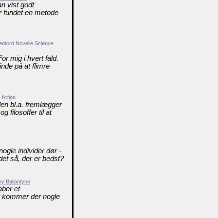
n vist godt
har fundet en metode
enford
Novelle
Science
r mig i hvert fald.
nde på at flimre
fiction
 den bl.a. fremlægger
 filosoffer til at
 nogle individer dør -
det så, der er bedst?
ny Ballantyne
aber et
t kommer der nogle