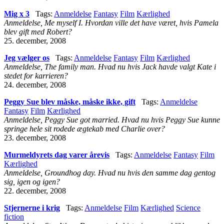
Mig x 3
Tags:
Anmeldelse
Fantasy
Film
Kærlighed
Anmeldelse, Me myself I. Hvordan ville det have været, hvis Pamela
blev gift med Robert?
25. december, 2008
Jeg vælger os
Tags:
Anmeldelse
Fantasy
Film
Kærlighed
Anmeldelse, The family man. Hvad nu hvis Jack havde valgt Kate i
stedet for karrieren?
24. december, 2008
Peggy Sue blev måske, måske ikke, gift
Tags:
Anmeldelse
Fantasy
Film
Kærlighed
Anmeldelse, Peggy Sue got married. Hvad nu hvis Peggy Sue kunne
springe hele sit rodede ægtekab med Charlie over?
23. december, 2008
Murmeldyrets dag varer årevis
Tags:
Anmeldelse
Fantasy
Film
Kærlighed
Anmeldelse, Groundhog day. Hvad nu hvis den samme dag gentog
sig, igen og igen?
22. december, 2008
Stjernerne i krig
Tags:
Anmeldelse
Film
Kærlighed
Science
fiction