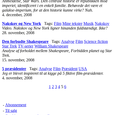
Anmeldelse, Star Wars. Den centrale historie er republikken mod
imperiet, identificeret i en enkelt familie. Behøvede det være et
galakse-imperium, for at den historie kunne virke? Nah.
4. december, 2008
Nakskov og New York
Tags:
Film
Mine tekster
Musik
Nakskov
Video. Nakskov og New York ligner hinanden fuldstændigt. Ikke?
28. november, 2008
Den forbudte Shakespeare
Tags:
Analyse
Film
Science fiction
Star Trek
TV-serier
William Shakespeare
Analyse af forholdet mellem Shakespeare, Forbidden planet og Star
Trek.
15. november, 2008
5 præsidenter
Tags:
Analyse
Film
Præsident
USA
Jeg er blevet inspireret til at kigge på 5 fiktive film-præsidenter.
4. november, 2008
1
2
3
4
5
6
-
Abonnement
-
Til salg