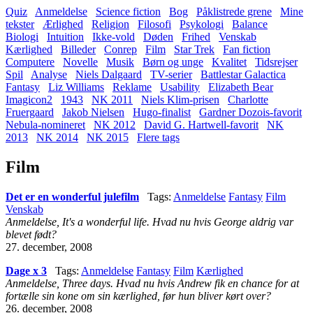
Quiz
Anmeldelse
Science fiction
Bog
Påklistrede grene
Mine
tekster
Ærlighed
Religion
Filosofi
Psykologi
Balance
Biologi
Intuition
Ikke-vold
Døden
Frihed
Venskab
Kærlighed
Billeder
Conrep
Film
Star Trek
Fan fiction
Computere
Novelle
Musik
Børn og unge
Kvalitet
Tidsrejser
Spil
Analyse
Niels Dalgaard
TV-serier
Battlestar Galactica
Fantasy
Liz Williams
Reklame
Usability
Elizabeth Bear
Imagicon2
1943
NK 2011
Niels Klim-prisen
Charlotte
Fruergaard
Jakob Nielsen
Hugo-finalist
Gardner Dozois-favorit
Nebula-nomineret
NK 2012
David G. Hartwell-favorit
NK
2013
NK 2014
NK 2015
Flere tags
Film
Det er en wonderful julefilm
Tags:
Anmeldelse
Fantasy
Film
Venskab
Anmeldelse, It's a wonderful life. Hvad nu hvis George aldrig var
blevet født?
27. december, 2008
Dage x 3
Tags:
Anmeldelse
Fantasy
Film
Kærlighed
Anmeldelse, Three days. Hvad nu hvis Andrew fik en chance for at
fortælle sin kone om sin kærlighed, før hun bliver kørt over?
26. december, 2008