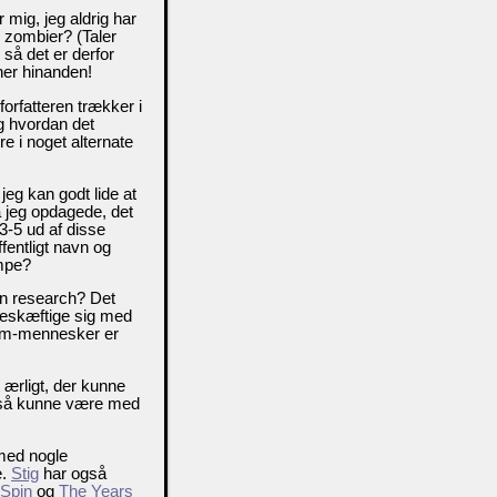
 mig, jeg aldrig har
r zombier? (Taler
så det er derfor
gner hinanden!
rfatteren trækker i
g hvordan det
re i noget alternate
jeg kan godt lide at
a jeg opdagede, det
 3-5 ud af disse
fentligt navn og
ømpe?
n research? Det
beskæftige sig med
film-mennesker er
 ærligt, der kunne
også kunne være med
ed nogle
e.
Stig
har også
Spin
og
The Years