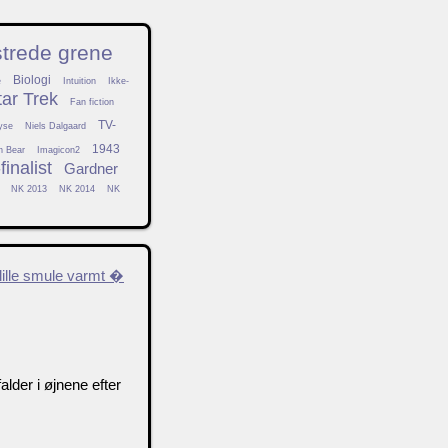
strede grene
Biologi
e
Intuition
Ikke-
tar Trek
Fan fiction
TV-
yse
Niels Dalgaard
1943
h Bear
Imagicon2
inalist
Gardner
NK 2013
NK 2014
NK
lille smule varmt �
falder i øjnene efter