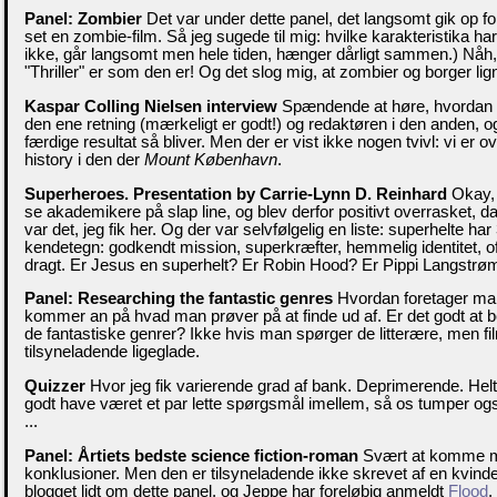
Panel: Zombier
Det var under dette panel, det langsomt gik op for
set en zombie-film. Så jeg sugede til mig: hvilke karakteristika ha
ikke, går langsomt men hele tiden, hænger dårligt sammen.) Nåh, 
"Thriller" er som den er! Og det slog mig, at zombier og borger li
Kaspar Colling Nielsen interview
Spændende at høre, hvordan fo
den ene retning (mærkeligt er godt!) og redaktøren i den anden, o
færdige resultat så bliver. Men der er vist ikke nogen tvivl: vi er ov
history i den der
Mount København
.
Superheroes. Presentation by Carrie-Lynn D. Reinhard
Okay, 
se akademikere på slap line, og blev derfor positivt overrasket, d
var det, jeg fik her. Og der var selvfølgelig en liste: superhelte har
kendetegn: godkendt mission, superkræfter, hemmelig identitet, of
dragt. Er Jesus en superhelt? Er Robin Hood? Er Pippi Langstr
Panel: Researching the fantastic genres
Hvordan foretager ma
kommer an på hvad man prøver på at finde ud af. Er det godt at 
de fantastiske genrer? Ikke hvis man spørger de litterære, men 
tilsyneladende ligeglade.
Quizzer
Hvor jeg fik varierende grad af bank. Deprimerende. Helt
godt have været et par lette spørgsmål imellem, så os tumper 
...
Panel: Årtiets bedste science fiction-roman
Svært at komme m
konklusioner. Men den er tilsyneladende ikke skrevet af en kvind
blogget lidt om dette panel, og Jeppe har foreløbig anmeldt
Flood
,