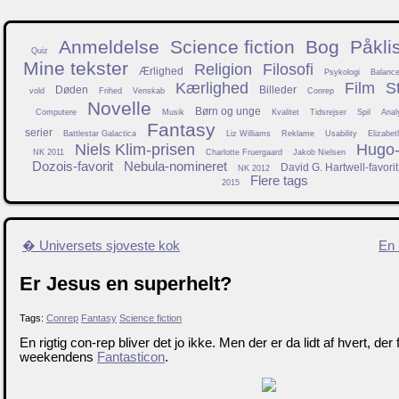
Anmeldelse
Science fiction
Bog
Påkli
Quiz
Mine tekster
Religion
Filosofi
Ærlighed
Psykologi
Balanc
Kærlighed
Film
S
Døden
Billeder
vold
Frihed
Venskab
Conrep
Novelle
Børn og unge
Computere
Musik
Kvalitet
Tidsrejser
Spil
Anal
Fantasy
serier
Battlestar Galactica
Liz Williams
Reklame
Usability
Elizabet
Niels Klim-prisen
Hugo-f
NK 2011
Charlotte Fruergaard
Jakob Nielsen
Dozois-favorit
Nebula-nomineret
David G. Hartwell-favorit
NK 2012
Flere tags
2015
� Universets sjoveste kok
En 
Er Jesus en superhelt?
Tags:
Conrep
Fantasy
Science fiction
En rigtig con-rep bliver det jo ikke. Men der er da lidt af hvert, der 
weekendens
Fantasticon
.