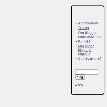
-
Abonnement
-
Til salg
-
Om bloggen
ommadawn.dk
-
Kontakt
-
Min anden
blog - på
engelsk
-
Stuff
(gammel)
Arkiv: