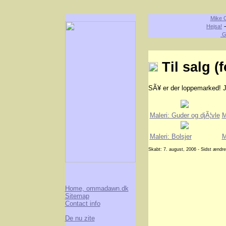
Mike O
Hejsa!
G
Til salg (f
SÃ¥ er der loppemarked! Je
Maleri: Guder og djÃ¦vle
M
Maleri: Bolsjer
M
Skabt: 7. august, 2006 - Sidst ændr
Home, ommadawn.dk
Sitemap
Contact info
De nu zite